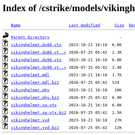
Index of /cstrike/models/viking
Name
Last modified
Size
De
Parent Directory
vikinghelmet.dx80.vtx
vikinghelmet.dx80.vt..>
vikinghelmet.dx90.vtx
vikinghelmet.dx90.vt..>
vikinghelmet.mdl
vikinghelmet.mdl.bz2
vikinghelmet.phy
vikinghelmet.phy.bz2
vikinghelmet.sw.vtx
vikinghelmet.sw.vtx.bz2
vikinghelmet.vvd
vikinghelmet.vvd.bz2